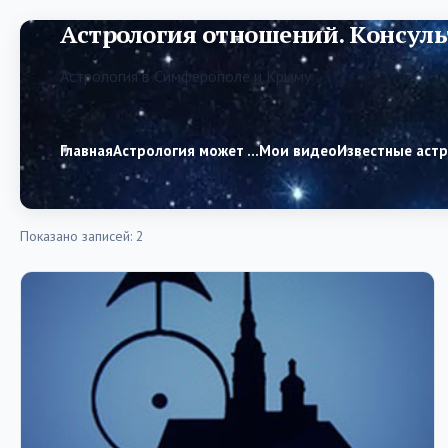
Астрология отношений. Консуль
Астрология в Симферополе и Крыму
Главная
Астрология может …
Мои видео
Известные аст
Показано записей: 2