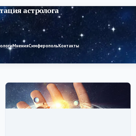
тация астролога
рологи
Мнения
Симферополь
Контакты