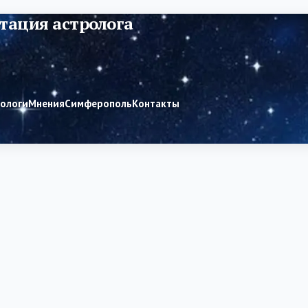
тация астролога
рологи
Мнения
Симферополь
Контакты