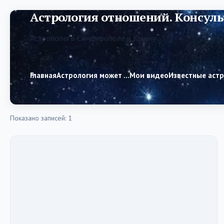
Астрология отношений. Консуль
Астрология в Симферополе и Крыму
Главная
Астрология может …
Мои видео
Известные аст
Показано записей: 1