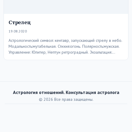
Стрелец
19.08.2020
Астрологический символ: кентавр, запускающий стрелу в небо.
Модальность:мутабельная. Стихия:огонь. Полярность:мужская.
Управление: Юпитер, Нептун ретроградный. Экзальтация:
Прозерпина. Падение: Вулкан. Ущерб: Вулкан. Ключевое
слово:…
Астрология отношений. Консультация астролога
© 2026 Все права защищены.