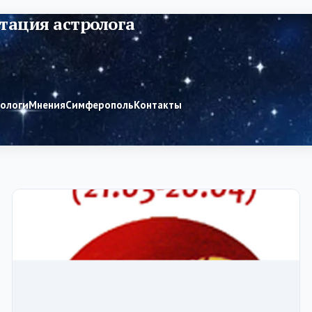
тация астролога
рологи
Мнения
Симферополь
Контакты