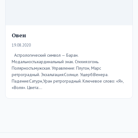
Овен
19.08.2020
Астрологический символ — Баран.
Модальность:кардинальный знак. Стихия:огонь.
Полярность:мужская. Управление: Плутон, Марс
ретроградный. Экзальтация:Солнце. Ущерб:Венера.
Падение:Сатурн,Уран ретроградный. Ключевое слово: «Я»,
«Воля». Цвета:…