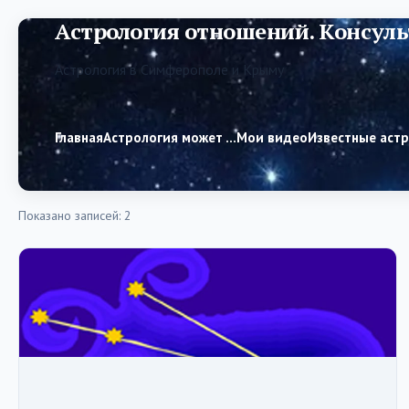
Астрология отношений. Консуль
Астрология в Симферополе и Крыму
Главная
Астрология может …
Мои видео
Известные аст
Показано записей: 2