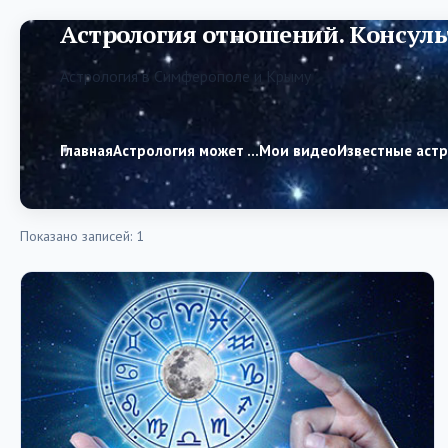
Астрология отношений. Консуль
Астрология в Симферополе и Крыму
Главная
Астрология может …
Мои видео
Известные аст
Показано записей: 1