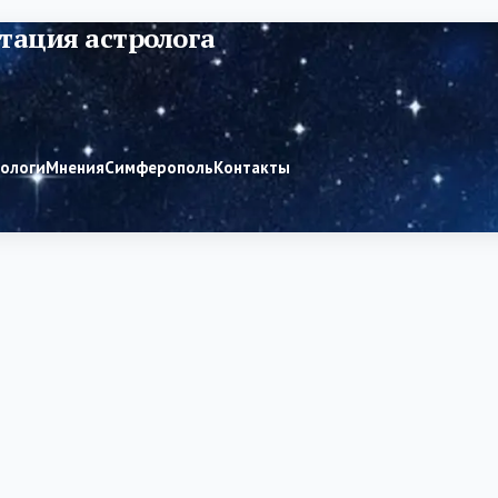
тация астролога
рологи
Мнения
Симферополь
Контакты