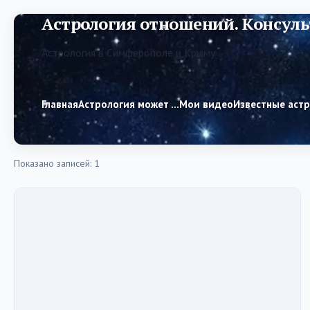
Астрология отношений. Консуль
Астрология в Симферополе и Крыму
Главная
Астрология может …
Мои видео
Известные аст
Показано записей: 1