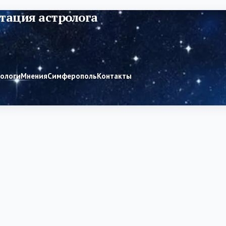
тация астролога
рологи
Мнения
Симферополь
Контакты