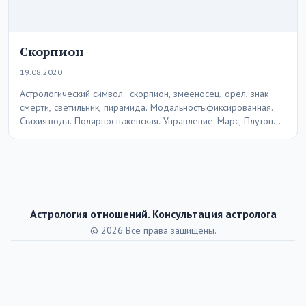
Скорпион
19.08.2020
Астрологический символ: скорпион, змееносец, орел, знак
смерти, светильник, пирамида. Модальность:фиксированная.
Стихия:вода. Полярность:женская. Управление: Марс, Плутон
ретроградный. Экзальтация: Уран, Сатурн ретроградный.
Падение: Луна.…
Астрология отношений. Консультация астролога
© 2026 Все права защищены.