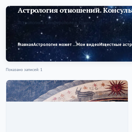
Астрология отношений. Консуль
Астрология в Симферополе и Крыму
Главная
Астрология может …
Мои видео
Известные аст
Показано записей: 1