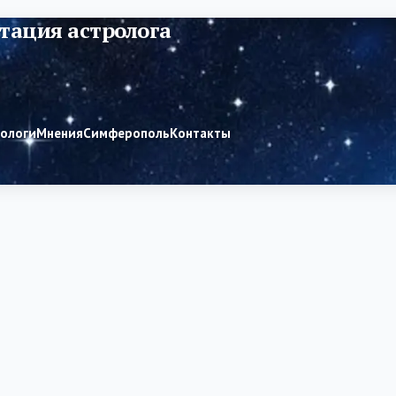
тация астролога
рологи
Мнения
Симферополь
Контакты