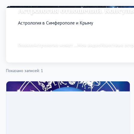
Астрология отношений. Консуль
Астрология в Симферополе и Крыму
Главная
Астрология может …
Мои видео
Известные аст
Показано записей: 1