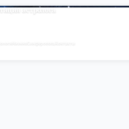
тация астролога
рологи
Мнения
Симферополь
Контакты