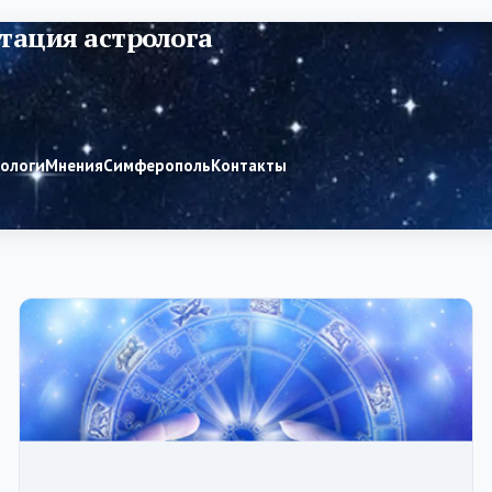
тация астролога
рологи
Мнения
Симферополь
Контакты