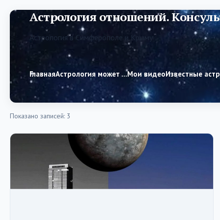
Астрология отношений. Консуль
Астрология в Симферополе и Крыму
Главная
Астрология может …
Мои видео
Известные аст
Показано записей: 3