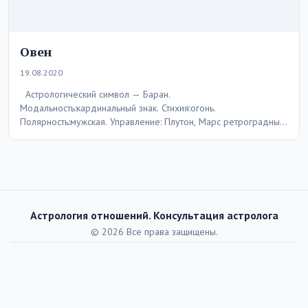
Овен
19.08.2020
Астрологический символ — Баран.
Модальность:кардинальный знак. Стихия:огонь.
Полярность:мужская. Управление: Плутон, Марс ретроградный.
Экзальтация:Солнце. Ущерб:Венера. Падение:Сатурн,Уран
ретроградный. Ключевое слово: «Я», «Воля». Цвета:…
Астрология отношений. Консультация астролога
© 2026 Все права защищены.