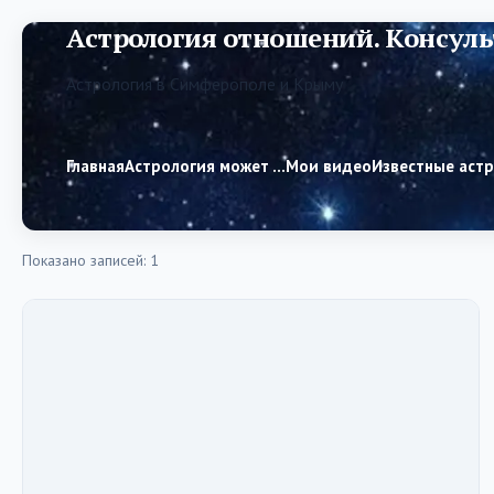
Астрология отношений. Консуль
Астрология в Симферополе и Крыму
Главная
Астрология может …
Мои видео
Известные аст
Показано записей: 1