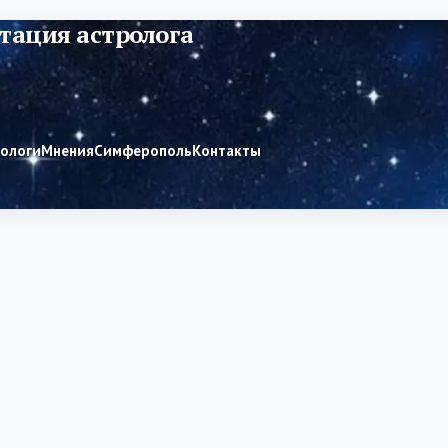
тация астролога
рологи
Мнения
Симферополь
Контакты