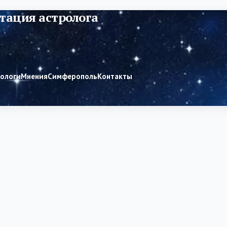
тация астролога
рологи
Мнения
Симферополь
Контакты