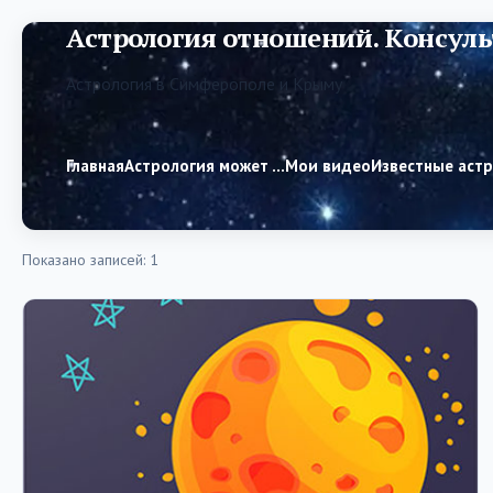
Астрология отношений. Консуль
Астрология в Симферополе и Крыму
Главная
Астрология может …
Мои видео
Известные аст
Показано записей: 1