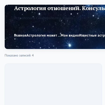
Астрология отношений. Консуль
Астрология в Симферополе и Крыму
Главная
Астрология может …
Мои видео
Известные аст
Показано записей: 4