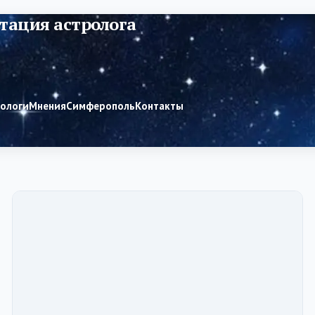
тация астролога
рологи
Мнения
Симферополь
Контакты