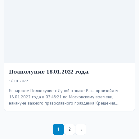
Полнолуние 18.01.2022 года.
16.01.2022
Январское Полнолуние с Луной в знаке Рака произойдёт
18.01.2022 года в 02:48:21 по Московскому времени,
накануне важного православного праздника Крещения.
Главный аспект…
Пагинация записей
1
2
→