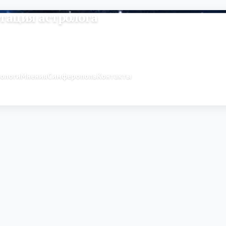
тация астролога
рологи
Мнения
Симферополь
Контакты