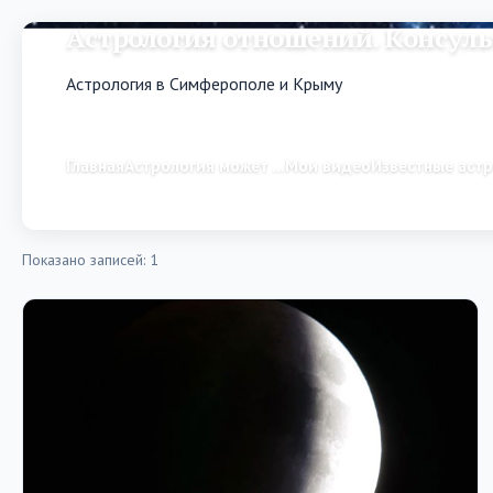
Астрология отношений. Консуль
Астрология в Симферополе и Крыму
Главная
Астрология может …
Мои видео
Известные аст
Показано записей: 1