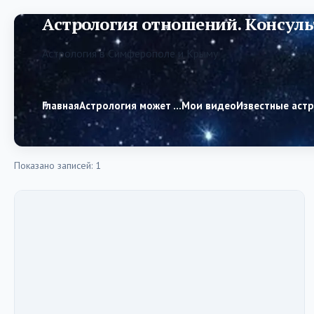
Астрология отношений. Консуль
Астрология в Симферополе и Крыму
Главная
Астрология может …
Мои видео
Известные аст
Показано записей: 1