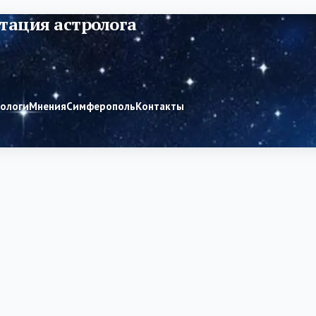
тация астролога
рологи
Мнения
Симферополь
Контакты