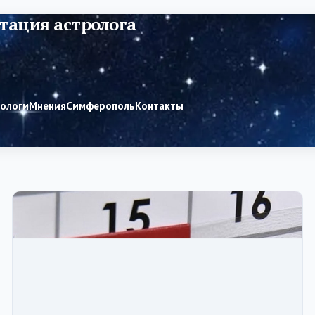
тация астролога
рологи
Мнения
Симферополь
Контакты