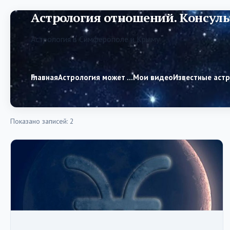
Астрология отношений. Консуль
Астрология в Симферополе и Крыму
Главная
Астрология может …
Мои видео
Известные аст
Показано записей: 2